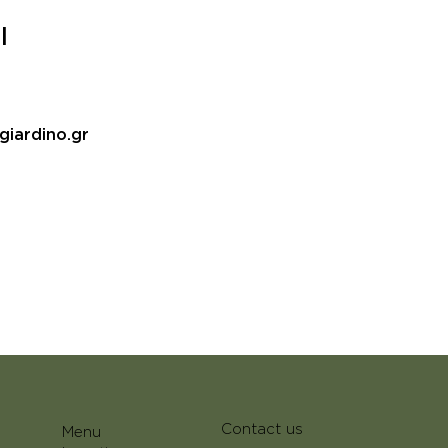
l
giardino.gr
Contact us
Menu