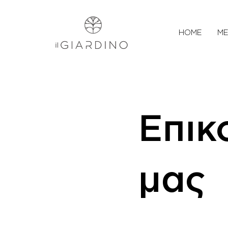
HOME
M
Επικ
μας