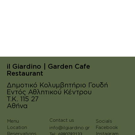
il Giardino | Garden Cafe
Restaurant
Δημοτικό Κολυμβητήριο Γουδή
Εντός Αθλητικού Κέντρου
T.K. 115 27
Aθήνα
Contact us
Menu
Socials
Location
Facebook
info@ilgiardino.gr
6980782133
Reservations
Instagram
Tel: