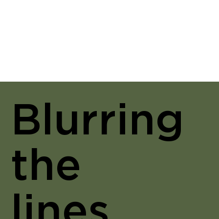
Blurring
the
lines