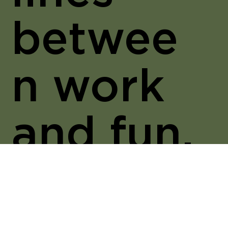
betwee
n work
and fun,
busines