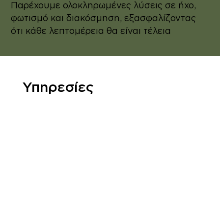
Παρέχουμε ολοκληρωμένες λύσεις σε ήχο,
φωτισμό και διακόσμηση, εξασφαλίζοντας
ότι κάθε λεπτομέρεια θα είναι τέλεια
Υπηρεσίες
400 άτομα καθιστό &
έως 800 άτομα για
σερβίρισμα απο μπουφέ.