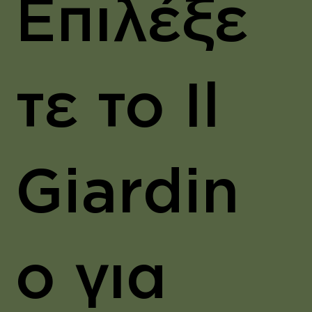
Επιλέξε
τε το Il
Giardin
o για